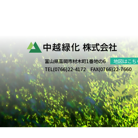
富山県高岡市材木町1番地の6
地図はこち
TEL(0766)22-4172 FAX(0766)22-7660