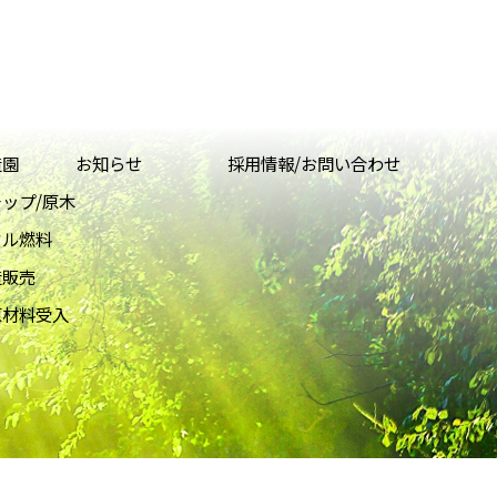
造園
お知らせ
採用情報/お問い合わせ
ップ/原木
クル燃料
造販売
原材料受入