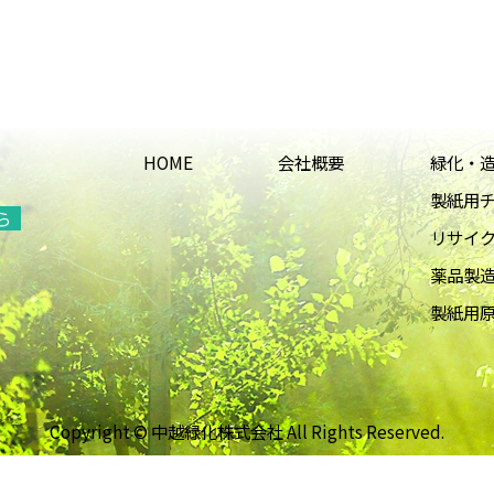
HOME
会社概要
緑化・
製紙用チ
ら
リサイ
薬品製
製紙用
Copyright © 中越緑化株式会社 All Rights Reserved.