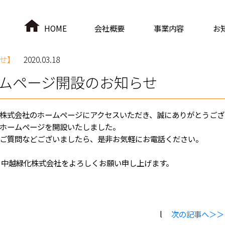
HOME
会社概要
事業内容
お
緑化・造園
製紙用チップ/原木
リサイクル燃料
薬品製造販売
製紙用原材料受入
せ】
2020.03.18
ムページ開設のお知らせ
株式会社のホームページにアクセスいただき、誠にありがとうござ
ホームページを開設いたしました。
ご質問などございましたら、是非お気軽にお電話ください。
 中越緑化株式会社をよろしくお願い申し上げます。
l
次の記事へ＞＞